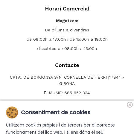
Horari Comercial
Magatzem
De dilluns a divendres
de 08:00h a 13:00h i de 15:00h a 19:00h
dissabtes de 08:00h a 13:00h
Contacte
CRTA. DE BORGONYA S/N| CORNELLA DE TERRI |17844 -
GIRONA
JAUME: 685 652 334
NEUS OFICINA: 635 099 235
Consentiment de cookies
CARLES 635 874 060
Email:
info@jaumemares.com
Utilitzem cookies pròpies i de tercers per al correcte
funcionament del lloc web, i si ens dóna el seu