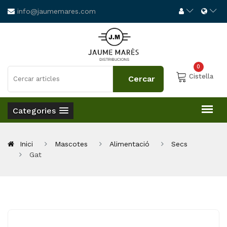
info@jaumemares.com
0
Cistella
Categories
Inici
Mascotes
Alimentació
Secs
Gat