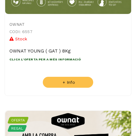
OWNAT
CODI: 6557
Stock
OWNAT YOUNG ( GAT ) 8Kg
CLICA L'OFERTA PER A MÉS INFORMACIÓ
+ Info
OFERTA
REGAL