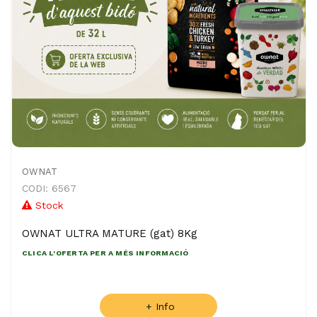
OWNAT
CODI: 6567
Stock
OWNAT ULTRA MATURE (gat) 8Kg
CLICA L'OFERTA PER A MÉS INFORMACIÓ
+ Info