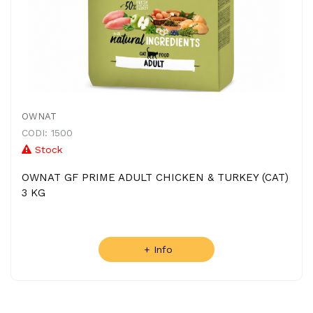
OWNAT
CODI: 1500
Stock
OWNAT GF PRIME ADULT CHICKEN & TURKEY (CAT)
3 KG
+ Info