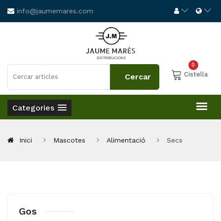
info@jaumemares.com
0
Cistella
Categories
Inici
Mascotes
Alimentació
Secs
Gos