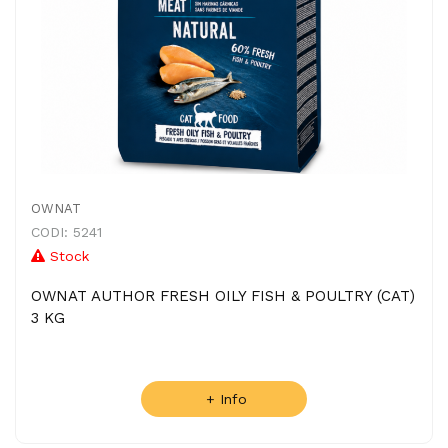
OWNAT
CODI: 5241
Stock
OWNAT AUTHOR FRESH OILY FISH & POULTRY (CAT)
3 KG
+ Info