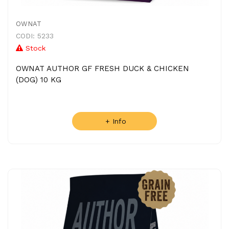
OWNAT
CODI: 5233
Stock
OWNAT AUTHOR GF FRESH DUCK & CHICKEN
(DOG) 10 KG
+ Info