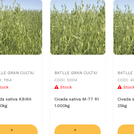
LLE GRAN CULTIU
BATLLE GRAN CULTIU
BATLLE
: 1164
CODI: 5004
CODI: 4
tock
Stock
Stoc
da sativa KBIRA
Civada sativa M-77 R1
Civada 
30kg
1.000kg
25kg
+
+