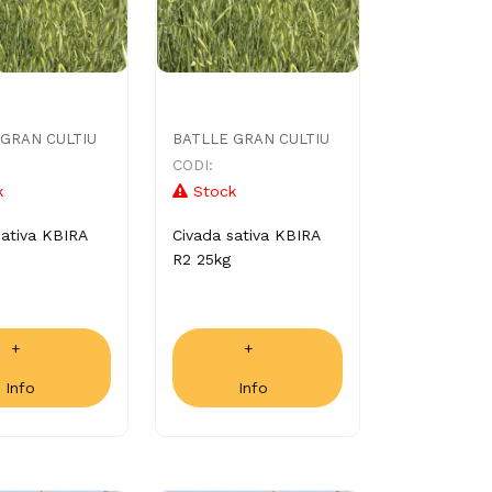
 GRAN CULTIU
BATLLE GRAN CULTIU
CODI:
k
Stock
sativa KBIRA
Civada sativa KBIRA
R2 25kg
+
+
Info
Info