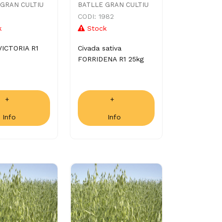
 GRAN CULTIU
BATLLE GRAN CULTIU
CODI: 1982
k
Stock
 VICTORIA R1
Civada sativa
FORRIDENA R1 25kg
+
+
Info
Info