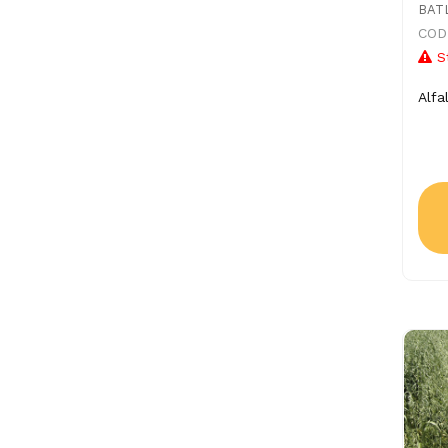
BAT
CODI
S
Alfa