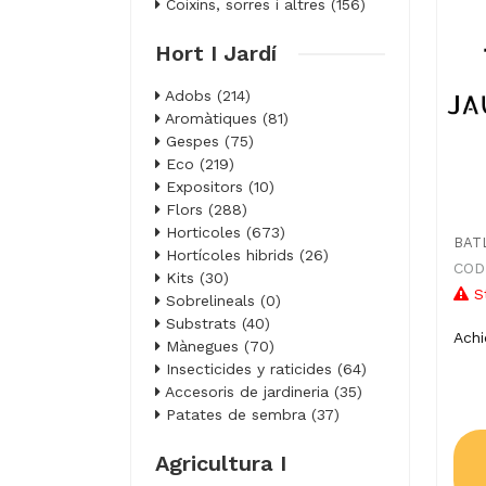
Coixins, sorres i altres (156)
Hort I Jardí
Adobs (214)
Aromàtiques (81)
Gespes (75)
Eco (219)
Expositors (10)
Flors (288)
Horticoles (673)
BAT
Hortícoles hibrids (26)
CODI
Kits (30)
S
Sobrelineals (0)
Substrats (40)
Ach
Mànegues (70)
Insecticides y raticides (64)
Accesoris de jardineria (35)
Patates de sembra (37)
Agricultura I