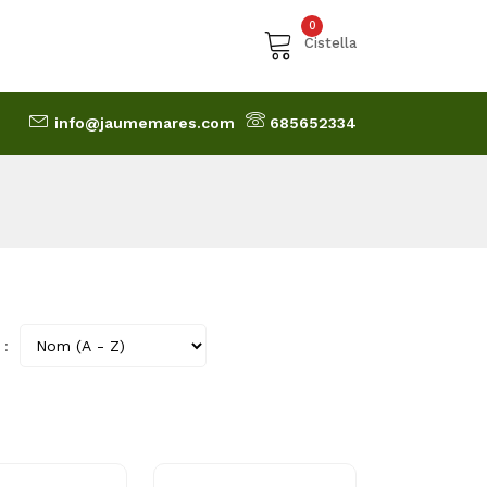
0
Cistella
info@jaumemares.com
685652334
 :