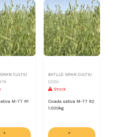
 GRAN CULTIU
BATLLE GRAN CULTIU
974
CODI:
k
Stock
sativa M-77 R1
Civada sativa M-77 R2
1.000kg
+
+