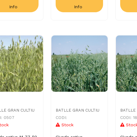
Info
Info
LLE GRAN CULTIU
BATLLE GRAN CULTIU
BATLLE
I: 0507
CODI:
CODI: 1
tock
Stock
Stoc
da sativa M-77 R2
Civada sativa
Civada s