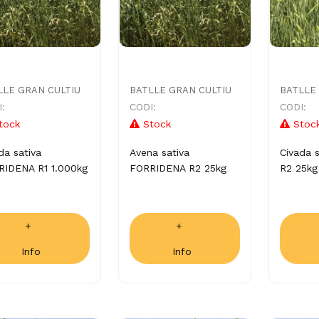
LLE GRAN CULTIU
BATLLE GRAN CULTIU
BATLLE
:
CODI:
CODI:
tock
Stock
Stoc
da sativa
Avena sativa
Civada 
RIDENA R1 1.000kg
FORRIDENA R2 25kg
R2 25kg
+
+
Info
Info