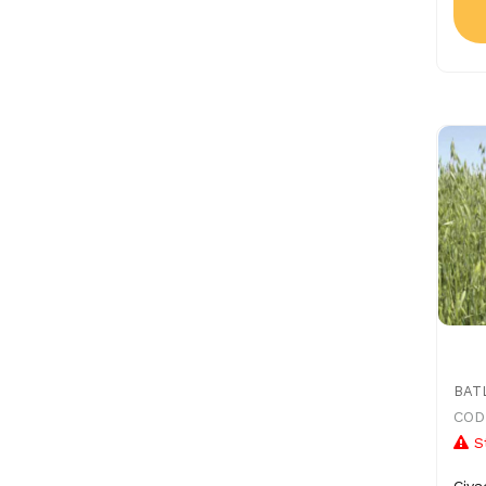
BAT
COD
S
Civa