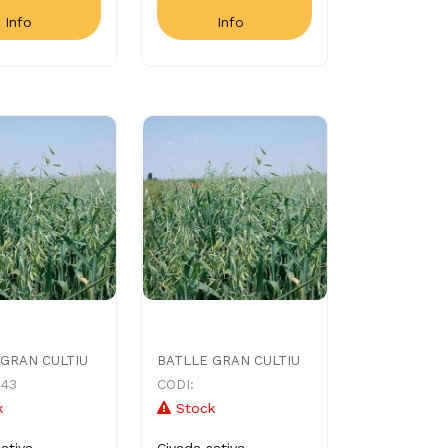
Info
Info
 GRAN CULTIU
BATLLE GRAN CULTIU
843
CODI:
k
Stock
ativa
Civada sativa