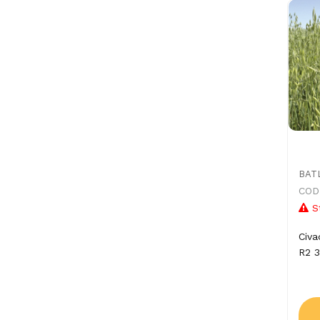
BAT
CODI
S
Civa
R2 