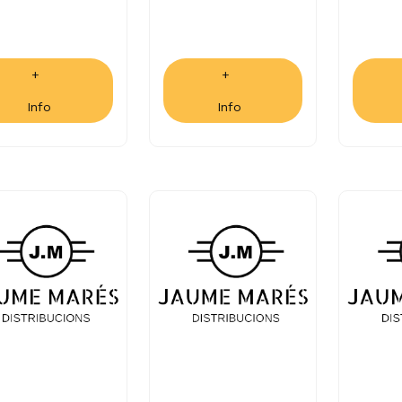
+
+
Info
Info