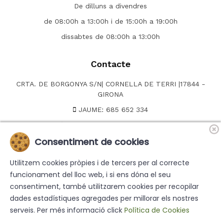
De dilluns a divendres
de 08:00h a 13:00h i de 15:00h a 19:00h
dissabtes de 08:00h a 13:00h
Contacte
CRTA. DE BORGONYA S/N| CORNELLA DE TERRI |17844 -
GIRONA
JAUME: 685 652 334
NEUS OFICINA: 635 099 235
Consentiment de cookies
CARLES 635 874 060
Email:
info@jaumemares.com
Utilitzem cookies pròpies i de tercers per al correcte
funcionament del lloc web, i si ens dóna el seu
consentiment, també utilitzarem cookies per recopilar
dades estadístiques agregades per millorar els nostres
serveis. Per més informació click
Política de Cookies
© 2026 -
Jaume Marés
- Tots els drets reservats |
Disseny web